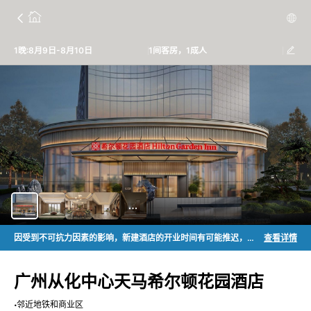
1晚:8月9日-8月10日
1间客房，1成人
因受到不可抗力因素的影响，新建酒店的开业时间有可能推迟，由此可能造成原有预订时间更改或取消从而影响到您的行程。在预订新建酒店（通常标注为“即将开业酒店”）的产品时或进一步地计划您的行程之前，请您充分注意到该等延迟开业的风险，事先与您的入住酒店联系，了解酒店预售产品的取消政策，以免不必要的损失。祝您拥有一个愉快的希尔顿之旅！
查看详情
广州从化中心天马希尔顿花园酒店
邻近地铁和商业区