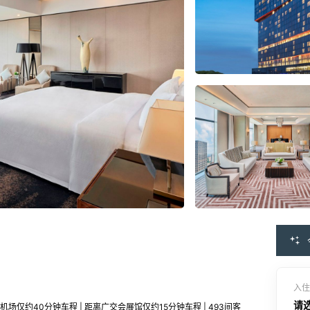
入住
请
场仅约40分钟车程 | 距离广交会展馆仅约15分钟车程 | 493间客