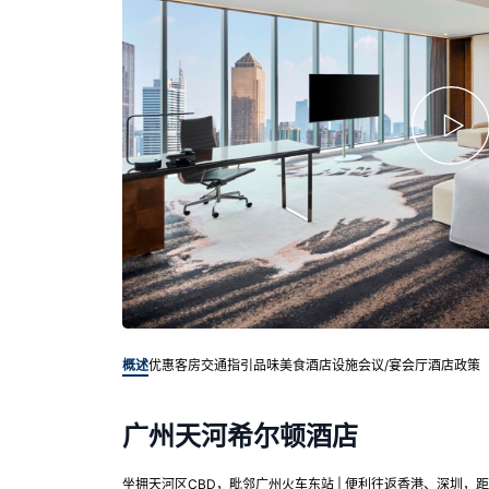
概述
优惠客房
交通指引
品味美食
酒店设施
会议/宴会厅
酒店政策
广州天河希尔顿酒店
坐拥天河区CBD，毗邻广州火车东站 | 便利往返香港、深圳，距机