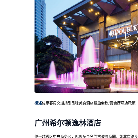
概述
优惠客房
交通指引
品味美食
酒店设施
会议/宴会厅
酒店政策
广州希尔顿逸林酒店
位于越秀区中央商务区，毗邻多个名胜古迹与商圈，如北京路步行