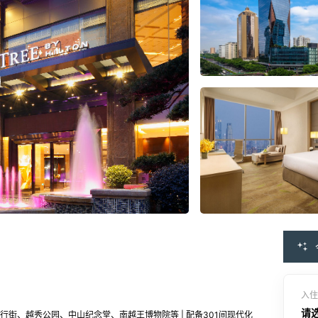
入住
请
街、越秀公园、中山纪念堂、南越王博物院等 | 配备301间现代化