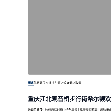
概述
优惠客房
交通指引
酒店设施
酒店政策
重庆江北观音桥步行街希尔顿欢
地理位置佳 | 装修风格时尚 | 特色早餐 | 露天屋顶花园 | 周边