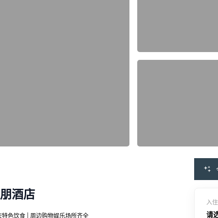
朋酒店
入住
请
重庆特色饮食 | 周边购物娱乐场所齐全