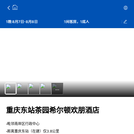
1晚:8月7日-8月8日
1间客房，1成人
重庆东站茶园希尔顿欢朋酒店
毗邻南岸区行政中心
距离重庆东站（在建）仅3.8公里