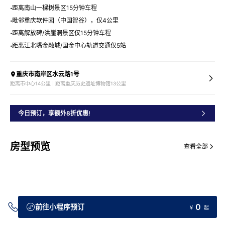
距离南山一棵树景区15分钟车程
毗邻重庆软件园（中国智谷），仅4公里
距离解放碑/洪崖洞景区仅15分钟车程
距离江北嘴金融城/国金中心轨道交通仅5站
重庆市南岸区水云路1号
距离市中心14公里 | 距离重庆历史遗址博物馆13公里
今日预订，享额外8折优惠!
房型预览
查看全部
0
前往小程序预订
￥
起