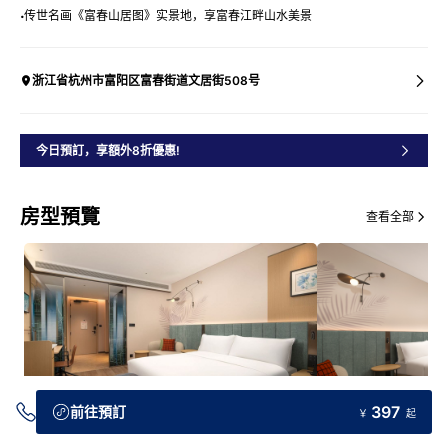
传世名画《富春山居图》实景地，享富春江畔山水美景
浙江省杭州市富阳区富春街道文居街508号
今日預訂，享額外8折優惠!
房型預覽
查看全部
397
前往預訂
￥
起