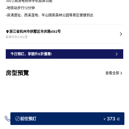
55寸高清电视带手机投屏功能
地铁站步行12分钟
良渚遗址、西溪湿地、半山国家森林公园等景区便捷到达
浙江省杭州市拱墅区丰庆路492号
距离市中心9公里
今日預訂，享額外8折優惠!
房型預覽
查看全部
373
前往預訂
￥
起