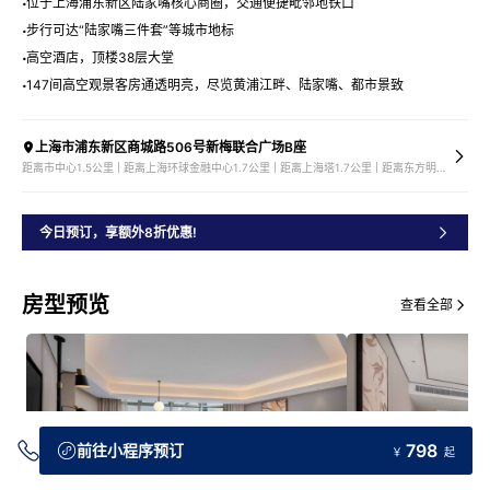
位于上海浦东新区陆家嘴核心商圈，交通便捷毗邻地铁口
步行可达“陆家嘴三件套”等城市地标
高空酒店，顶楼38层大堂
147间高空观景客房通透明亮，尽览黄浦江畔、陆家嘴、都市景致
上海市浦东新区商城路506号新梅联合广场B座
距离市中心1.5公里 | 距离上海环球金融中心1.7公里 | 距离上海塔1.7公里 | 距离东方明珠电视塔2.5公里
今日预订，享额外8折优惠!
房型预览
查看全部
798
前往小程序预订
￥
起