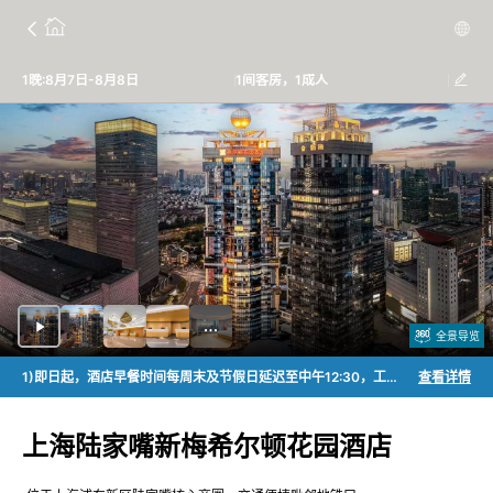
1晚:8月7日-8月8日
1间客房，1成人
全景导览
1)即日起，酒店早餐时间每周末及节假日延迟至中午12:30，工作日早餐运营时间维持不变 2)7/1-7/31 首次入住送娃娃机代币2枚 3)7/3-10/7 首次入住赠送千金之家-马王堆汉墓国宝艺术大展9折购票券一张 4)7.1-8.31 花园尊享大床房/花园套房/花园豪华套房 首次入住可获得哈根达斯冰激凌75ml一杯
查看详情
上海陆家嘴新梅希尔顿花园酒店