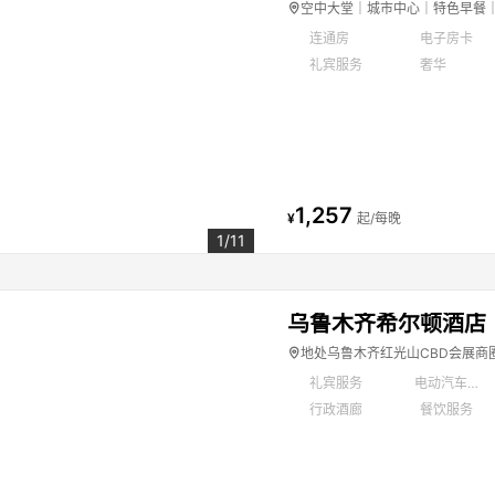
空中大堂｜城市中心｜特色早餐｜
连通房
电子房卡
礼宾服务
奢华
1,257
¥
起/每晚
1/11
乌鲁木齐希尔顿酒店
地处乌鲁木齐红光山CBD会展商
礼宾服务
电动汽车充电站
行政酒廊
餐饮服务