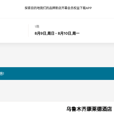
探索目的地
我们的品牌
新店开幕
会员权益
下载APP
1晚
8月9日,周日 - 8月10日,周一
惠!
乌鲁木齐康莱德酒店